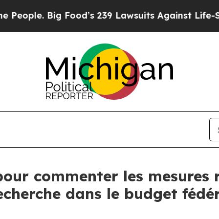
ople. Big Food’s 239 Lawsuits Against Life-Savin
pour commenter les mesures re
echerche dans le budget fédé