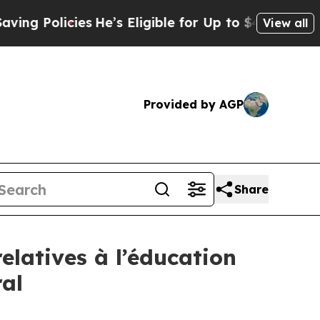
g Policies
He’s Eligible for Up to $480,000 After
View all
Provided by AGP
Share
latives à l’éducation
ral